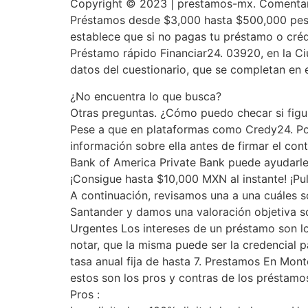
Copyright © 2023 | prestamos-mx. Comentario
Préstamos desde $3,000 hasta $500,000 pesos
establece que si no pagas tu préstamo o crédi
Préstamo rápido Financiar24. 03920, en la Ci
datos del cuestionario, que se completan en e
¿No encuentra lo que busca?
Otras preguntas. ¿Cómo puedo checar si figur
Pese a que en plataformas como Credy24. Por 
información sobre ella antes de firmar el 
Bank of America Private Bank puede ayudarle
¡Consigue hasta $10,000 MXN al instante! ¡Puls
A continuación, revisamos una a una cuáles s
Santander y damos una valoración objetiva 
Urgentes Los intereses de un préstamo son l
notar, que la misma puede ser la credencial 
tasa anual fija de hasta 7. Prestamos En Mon
estos son los pros y contras de los préstamos
Pros :