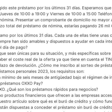
gido este préstamo por los últimos 31 días. Esperamos que 
 a Jueves de 10:00 a 19:00 y Viernes de 10:00 a 15:00 Teléf
 nómina. Presentar un comprobante de domicilio no mayor 
 plazo total del préstamo de nómina, estarías pagando 26 mil
tamo por los últimos 31 días. Cada una de ellas tiene unas 
mpre han sido amables y dispuestos a ayudar en cada inter
l día de pago?
 sean únicas para su situación, y más específicas sobre l
ber el coste real de la oferta ya que tiene en cuenta el TI
 plazo de devolución. ¿Cómo me inscribo al sorteo de prés
éstamos personales 2023, los requisitos son:
n mínimo de seis meses de antigüedad bajo el régimen de in
es préstamos OXXO Pay?
XXO. ¿Qué son los préstamos rápidos para negocios?
mo productos financieros que ofrecen a las empresas acce
 nuestro artículo sobre qué es el buró de crédito y cómo f
stán dispuestas a conceder el préstamo sin buró de crédito