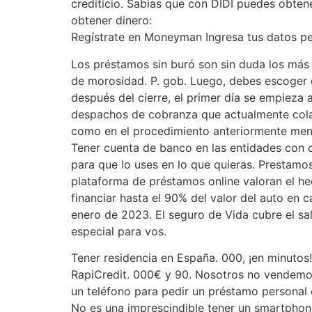
crediticio. Sabias que con DIDI puedes obte
obtener dinero:
Regístrate en Moneyman Ingresa tus datos pe
Los préstamos sin buró son sin duda los más b
de morosidad. P. gob. Luego, debes escoger el
después del cierre, el primer día se empieza 
despachos de cobranza que actualmente colabo
como en el procedimiento anteriormente menc
Tener cuenta de banco en las entidades con c
para que lo uses en lo que quieras. Prestamo
plataforma de préstamos online valoran el he
financiar hasta el 90% del valor del auto en 
enero de 2023. El seguro de Vida cubre el sa
especial para vos.
Tener residencia en España. 000, ¡en minutos!
RapiCredit. 000€ y 90. Nosotros no vendemos
un teléfono para pedir un préstamo personal 
No es una imprescindible tener un smartphon