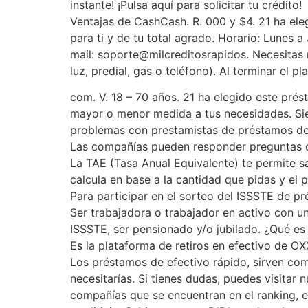
instante! ¡Pulsa aquí para solicitar tu crédito!
Ventajas de CashCash. R. 000 y $4. 21 ha ele
para ti y de tu total agrado. Horario: Lunes
mail: soporte@milcreditosrapidos. Necesitas
luz, predial, gas o teléfono). Al terminar el
com. V. 18 – 70 años. 21 ha elegido este prés
mayor o menor medida a tus necesidades. Sie
problemas con prestamistas de préstamos de
Las compañías pueden responder preguntas que
La TAE (Tasa Anual Equivalente) te permite sa
calcula en base a la cantidad que pidas y el
Para participar en el sorteo del ISSSTE de pr
Ser trabajadora o trabajador en activo con u
ISSSTE, ser pensionado y/o jubilado. ¿Qué 
Es la plataforma de retiros en efectivo de O
Los préstamos de efectivo rápido, sirven co
necesitarías. Si tienes dudas, puedes visitar
compañías que se encuentran en el ranking, e