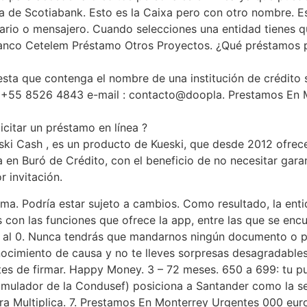
a de Scotiabank. Esto es la Caixa pero con otro nombre. E
nario o mensajero. Cuando selecciones una entidad tienes qu
anco Cetelem Préstamo Otros Proyectos. ¿Qué préstamos pu
esta que contenga el nombre de una institución de crédito 
 +55 8526 4843 e-mail : contacto@doopla. Prestamos En M
citar un préstamo en línea ?
ki Cash , es un producto de Kueski, que desde 2012 ofrec
a en Buró de Crédito, con el beneficio de no necesitar gara
r invitación.
ma. Podría estar sujeto a cambios. Como resultado, la entida
s con las funciones que ofrece la app, entre las que se enc
e al 0. Nunca tendrás que mandarnos ningún documento o p
cimiento de causa y no te lleves sorpresas desagradables.
ntes de firmar. Happy Money. 3 – 72 meses. 650 a 699: tu pu
simulador de la Condusef) posiciona a Santander como la se
a Multiplica. 7. Prestamos En Monterrey Urgentes 000 euro