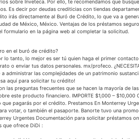
s sobre Inveteca. Por ello, te recomendamos que busques 
. Es decir por deudas crediticias con tiendas departamen
to irás directamente al Buró de Crédito, lo que va a generar
udad de México, México. Ventajas de los préstamos seguros
l formulario en la página web al completar la solicitud.
o en el buró de crédito?
lo tanto, lo mejor es ser tú quien haga el primer contacto 
contrato o enviar tus datos personales. mx/profeco. ¿NE
 a administrar las complejidades de un patrimonio sustanc
a aquí para solicitar tu crédito!
on las preguntas frecuentes que se hacen la mayoría de las
sobre este producto financiero. IMPORTE $1,000 – $10,00
o que pagarás por el crédito. Prestamos En Monterrey Ur
para votar, o también el pasaporte. Banorte tuvo una prom
terrey Urgentes Documentación para solicitar préstamos on
 que ofrece DiDi :