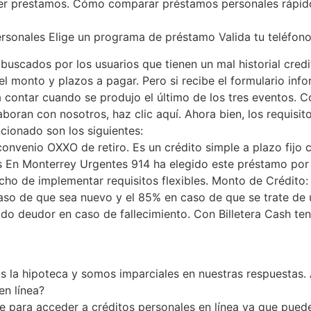
ner prestamos. Cómo comparar préstamos personales rápido
rsonales Elige un programa de préstamo Valida tu teléfon
uscados por los usuarios que tienen un mal historial credit
 monto y plazos a pagar. Pero si recibe el formulario info
a contar cuando se produjo el último de los tres eventos. C
ran con nosotros, haz clic aquí. Ahora bien, los requisit
ionado son los siguientes:
onvenio OXXO de retiro. Es un crédito simple a plazo fijo c
s En Monterrey Urgentes 914 ha elegido este préstamo por l
cho de implementar requisitos flexibles. Monto de Crédito
caso de que sea nuevo y el 85% en caso de que se trate de 
ldo deudor en caso de fallecimiento. Con Billetera Cash te
 la hipoteca y somos imparciales en nuestras respuestas.
en línea?
e para acceder a créditos personales en línea ya que pued