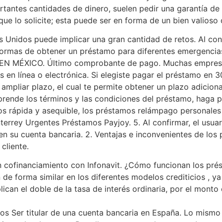
antes cantidades de dinero, suelen pedir una garantía de 
que lo solicite; esta puede ser en forma de un bien valioso
s Unidos puede implicar una gran cantidad de retos. Al con
formas de obtener un préstamo para diferentes emergenci
ICO. Último comprobante de pago. Muchas empresa que 
s en línea o electrónica. Si elegiste pagar el préstamo en 3
 ampliar plazo, el cual te permite obtener un plazo adiciona
mprende los términos y las condiciones del préstamo, haga 
dos rápida y asequible, los préstamos relámpago personal
rrey Urgentes Préstamos Payjoy. 5. Al confirmar, el usuari
 en su cuenta bancaria. 2. Ventajas e inconvenientes de lo
cliente.
n cofinanciamiento con Infonavit. ¿Cómo funcionan los pr
e forma similar en los diferentes modelos crediticios , ya
lican el doble de la tasa de interés ordinaria, por el mon
os Ser titular de una cuenta bancaria en España. Lo mismo