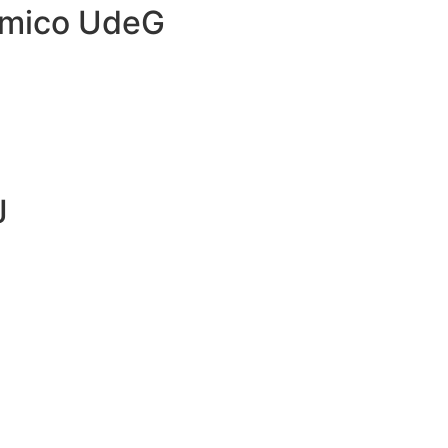
émico UdeG
J