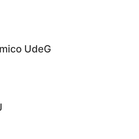
émico UdeG
J