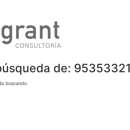
 búsqueda de:
9535332
ás buscando.