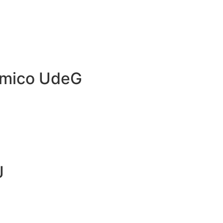
émico UdeG
J