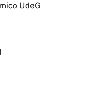
émico UdeG
J