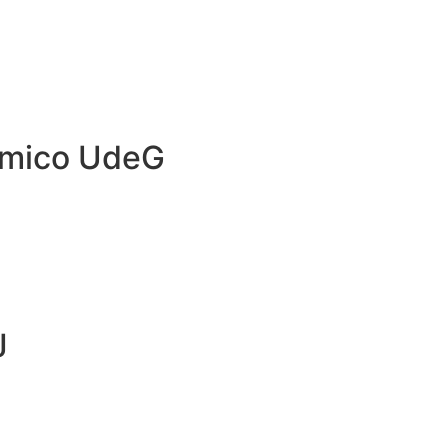
émico UdeG
J